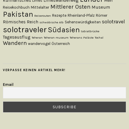
kulinarisches
Limeswanderweg
Limes
Mein
Mittlerer Osten
Museum
Reisekochbuch
Mittelalter
Pakistan
Rezepte
Rheinland-Pfalz
Römer
Reiserouten
solotravel
Römisches Reich
Sehenswürdigkeiten
schwäbische Alb
solotraveler
Südasien
tabiatbrücke
Tagesausflug
Teheran
Teheran museum
Teherans Paläste
Tochal
Wandern
wandervogel
Österreich
VERPASSE KEINEN ARTIKEL MEHR!
Email