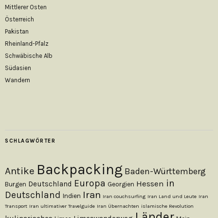
Mittlerer Osten
Österreich
Pakistan
Rheinland-Pfalz
Schwäbische Alb
Südasien
Wandern
SCHLAGWÖRTER
Backpacking
Antike
Baden-Württemberg
Europa
in
Hessen
Deutschland
Burgen
Georgien
Iran
Deutschland
Indien
Iran couchsurfing
Iran Land und Leute
Iran
Transport
Iran ultimativer Travelguide
Iran Übernachten
islamische Revolution
Länder