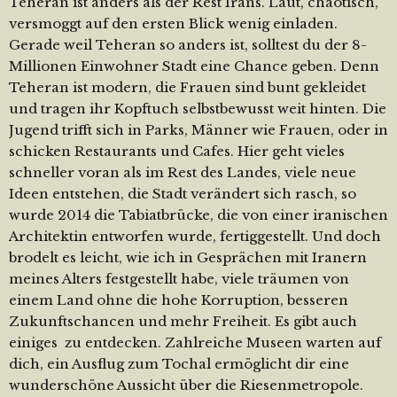
Teheran ist anders als der Rest Irans. Laut, chaotisch,
versmoggt auf den ersten Blick wenig einladen.
Gerade weil Teheran so anders ist, solltest du der 8-
Millionen Einwohner Stadt eine Chance geben. Denn
Teheran ist modern, die Frauen sind bunt gekleidet
und tragen ihr Kopftuch selbstbewusst weit hinten. Die
Jugend trifft sich in Parks, Männer wie Frauen, oder in
schicken Restaurants und Cafes. Hier geht vieles
schneller voran als im Rest des Landes, viele neue
Ideen entstehen, die Stadt verändert sich rasch, so
wurde 2014 die Tabiatbrücke, die von einer iranischen
Architektin entworfen wurde, fertiggestellt. Und doch
brodelt es leicht, wie ich in Gesprächen mit Iranern
meines Alters festgestellt habe, viele träumen von
einem Land ohne die hohe Korruption, besseren
Zukunftschancen und mehr Freiheit. Es gibt auch
einiges zu entdecken. Zahlreiche Museen warten auf
dich, ein Ausflug zum Tochal ermöglicht dir eine
wunderschöne Aussicht über die Riesenmetropole.