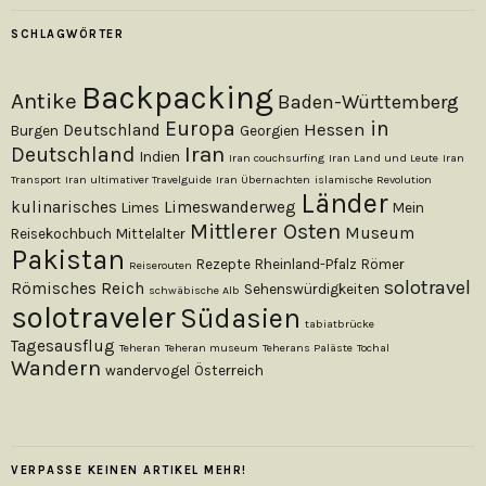
SCHLAGWÖRTER
Backpacking
Antike
Baden-Württemberg
Europa
in
Hessen
Deutschland
Burgen
Georgien
Iran
Deutschland
Indien
Iran couchsurfing
Iran Land und Leute
Iran
Transport
Iran ultimativer Travelguide
Iran Übernachten
islamische Revolution
Länder
kulinarisches
Limeswanderweg
Limes
Mein
Mittlerer Osten
Museum
Reisekochbuch
Mittelalter
Pakistan
Rezepte
Rheinland-Pfalz
Römer
Reiserouten
solotravel
Römisches Reich
Sehenswürdigkeiten
schwäbische Alb
solotraveler
Südasien
tabiatbrücke
Tagesausflug
Teheran
Teheran museum
Teherans Paläste
Tochal
Wandern
wandervogel
Österreich
VERPASSE KEINEN ARTIKEL MEHR!