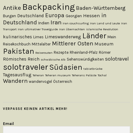
Backpacking
Antike
Baden-Württemberg
Europa
in
Hessen
Deutschland
Burgen
Georgien
Iran
Deutschland
Indien
Iran couchsurfing
Iran Land und Leute
Iran
Transport
Iran ultimativer Travelguide
Iran Übernachten
islamische Revolution
Länder
kulinarisches
Limeswanderweg
Limes
Mein
Mittlerer Osten
Museum
Reisekochbuch
Mittelalter
Pakistan
Rezepte
Rheinland-Pfalz
Römer
Reiserouten
solotravel
Römisches Reich
Sehenswürdigkeiten
schwäbische Alb
solotraveler
Südasien
tabiatbrücke
Tagesausflug
Teheran
Teheran museum
Teherans Paläste
Tochal
Wandern
wandervogel
Österreich
VERPASSE KEINEN ARTIKEL MEHR!
Email