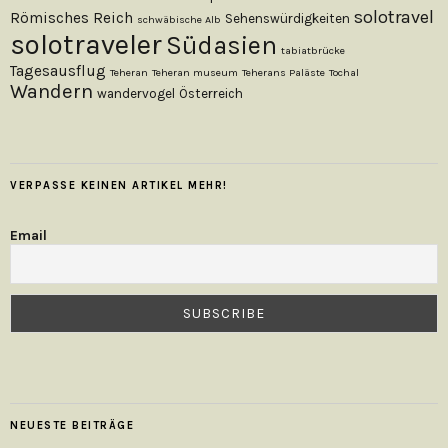
solotravel
Römisches Reich
Sehenswürdigkeiten
schwäbische Alb
solotraveler
Südasien
tabiatbrücke
Tagesausflug
Teheran
Teheran museum
Teherans Paläste
Tochal
Wandern
wandervogel
Österreich
VERPASSE KEINEN ARTIKEL MEHR!
Email
NEUESTE BEITRÄGE