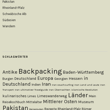
Pakistan
Rheinland-Pfalz
Schwäbische Alb
Südasien
Wandern
SCHLAGWÖRTER
Backpacking
Antike
Baden-Württemberg
Europa
in
Hessen
Deutschland
Burgen
Georgien
Iran
Deutschland
Indien
Iran couchsurfing
Iran Land und Leute
Iran
Transport
Iran ultimativer Travelguide
Iran Übernachten
islamische Revolution
Länder
kulinarisches
Limeswanderweg
Limes
Mein
Mittlerer Osten
Museum
Reisekochbuch
Mittelalter
Pakistan
Rezepte
Rheinland-Pfalz
Römer
Reiserouten