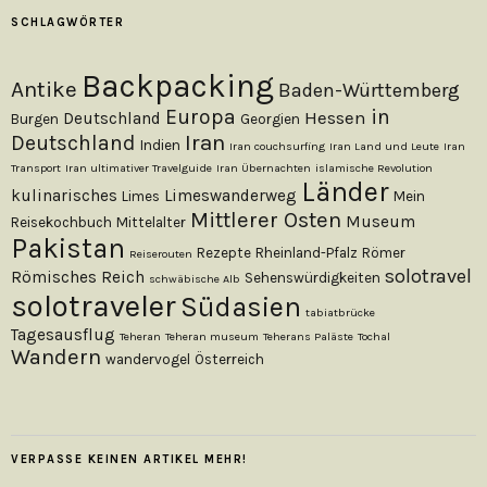
SCHLAGWÖRTER
Backpacking
Antike
Baden-Württemberg
Europa
in
Hessen
Deutschland
Burgen
Georgien
Iran
Deutschland
Indien
Iran couchsurfing
Iran Land und Leute
Iran
Transport
Iran ultimativer Travelguide
Iran Übernachten
islamische Revolution
Länder
kulinarisches
Limeswanderweg
Limes
Mein
Mittlerer Osten
Museum
Reisekochbuch
Mittelalter
Pakistan
Rezepte
Rheinland-Pfalz
Römer
Reiserouten
solotravel
Römisches Reich
Sehenswürdigkeiten
schwäbische Alb
solotraveler
Südasien
tabiatbrücke
Tagesausflug
Teheran
Teheran museum
Teherans Paläste
Tochal
Wandern
wandervogel
Österreich
VERPASSE KEINEN ARTIKEL MEHR!