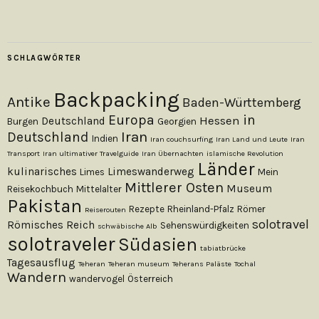
SCHLAGWÖRTER
Backpacking
Antike
Baden-Württemberg
Europa
in
Hessen
Deutschland
Burgen
Georgien
Iran
Deutschland
Indien
Iran couchsurfing
Iran Land und Leute
Iran
Transport
Iran ultimativer Travelguide
Iran Übernachten
islamische Revolution
Länder
kulinarisches
Limeswanderweg
Limes
Mein
Mittlerer Osten
Museum
Reisekochbuch
Mittelalter
Pakistan
Rezepte
Rheinland-Pfalz
Römer
Reiserouten
solotravel
Römisches Reich
Sehenswürdigkeiten
schwäbische Alb
solotraveler
Südasien
tabiatbrücke
Tagesausflug
Teheran
Teheran museum
Teherans Paläste
Tochal
Wandern
wandervogel
Österreich