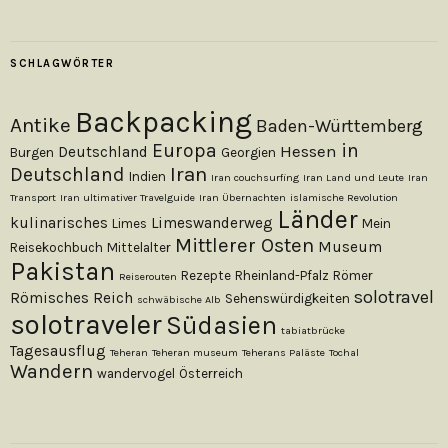
SCHLAGWÖRTER
Backpacking
Antike
Baden-Württemberg
Europa
in
Hessen
Deutschland
Burgen
Georgien
Iran
Deutschland
Indien
Iran couchsurfing
Iran Land und Leute
Iran
Transport
Iran ultimativer Travelguide
Iran Übernachten
islamische Revolution
Länder
kulinarisches
Limeswanderweg
Limes
Mein
Mittlerer Osten
Museum
Reisekochbuch
Mittelalter
Pakistan
Rezepte
Rheinland-Pfalz
Römer
Reiserouten
solotravel
Römisches Reich
Sehenswürdigkeiten
schwäbische Alb
solotraveler
Südasien
tabiatbrücke
Tagesausflug
Teheran
Teheran museum
Teherans Paläste
Tochal
Wandern
wandervogel
Österreich