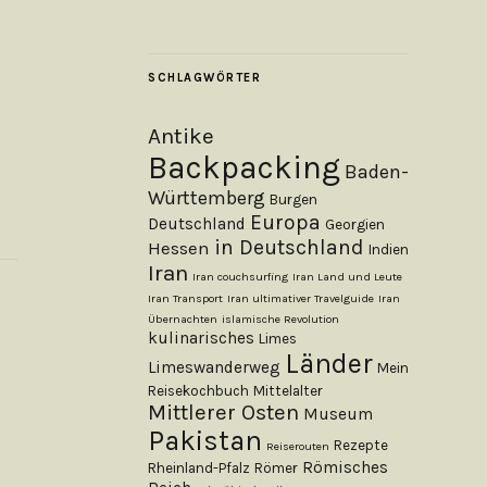
SCHLAGWÖRTER
Antike
Backpacking
Baden-
Württemberg
Burgen
Europa
Deutschland
Georgien
in Deutschland
Hessen
Indien
Iran
Iran couchsurfing
Iran Land und Leute
Iran Transport
Iran ultimativer Travelguide
Iran
Übernachten
islamische Revolution
kulinarisches
Limes
Länder
Limeswanderweg
Mein
Reisekochbuch
Mittelalter
Mittlerer Osten
Museum
Pakistan
Rezepte
Reiserouten
Römisches
Rheinland-Pfalz
Römer