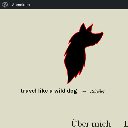
Über
Anmelden
WordPress
travel like a wild dog
Reiseblog
Über mich