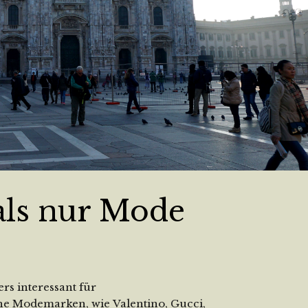
als nur Mode
rs interessant für
che Modemarken, wie Valentino, Gucci,