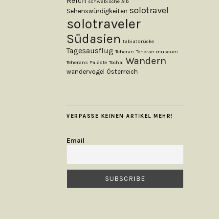
Reich
schwäbische Alb
solotravel
Sehenswürdigkeiten
solotraveler
Südasien
tabiatbrücke
Tagesausflug
Teheran
Teheran museum
Wandern
Teherans Paläste
Tochal
wandervogel
Österreich
VERPASSE KEINEN ARTIKEL MEHR!
Email