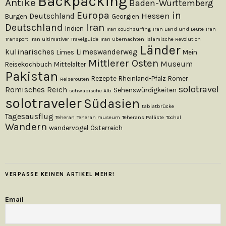
Backpacking
Antike
Baden-Württemberg
Europa
in
Hessen
Deutschland
Burgen
Georgien
Iran
Deutschland
Indien
Iran couchsurfing
Iran Land und Leute
Iran
Transport
Iran ultimativer Travelguide
Iran Übernachten
islamische Revolution
Länder
kulinarisches
Limeswanderweg
Limes
Mein
Mittlerer Osten
Museum
Reisekochbuch
Mittelalter
Pakistan
Rezepte
Rheinland-Pfalz
Römer
Reiserouten
solotravel
Römisches Reich
Sehenswürdigkeiten
schwäbische Alb
solotraveler
Südasien
tabiatbrücke
Tagesausflug
Teheran
Teheran museum
Teherans Paläste
Tochal
Wandern
wandervogel
Österreich
VERPASSE KEINEN ARTIKEL MEHR!
Email